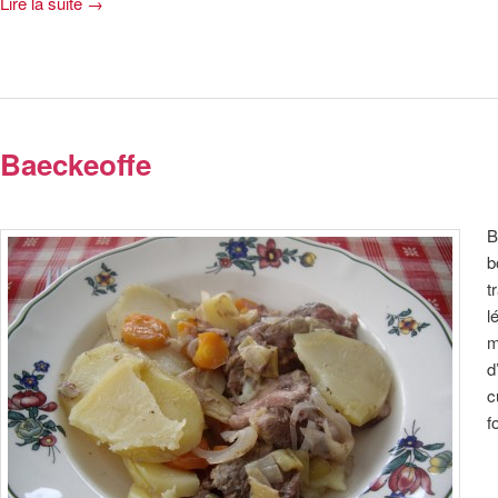
Lire la suite
→
Baeckeoffe
B
b
t
l
m
d
c
f