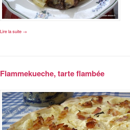
Lire la suite
→
Flammekueche, tarte flambée