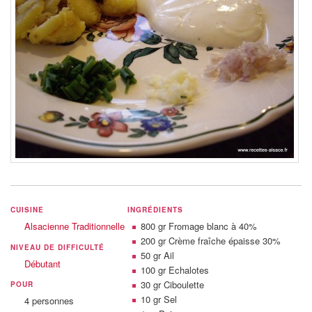
CUISINE
INGRÉDIENTS
Alsacienne Traditionnelle
800 gr
Fromage blanc à 40%
200 gr
Crème fraîche épaisse 30%
NIVEAU DE DIFFICULTÉ
50 gr
Ail
Débutant
100 gr
Echalotes
30 gr
Ciboulette
POUR
10 gr
Sel
4 personnes