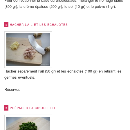
Pour confectionner la base du Bibeleskaes, mélanger le fromage blanc
(800 gr), la crème épaisse (200 gr), le sel (10 gr) et le poivre (1 gr).
2
HACHER L’AIL ET LES ÉCHALOTES
Hacher séparément l’ail (50 gr) et les échalotes (100 gr) en retirant les
germes éventuels.
Réserver.
3
PRÉPARER LA CIBOULETTE